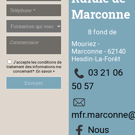
Marconne
8 fond de
Mouriez -
Marconne - 62140
Hesdin-La-Forêt
J'accepte les conditions de
traitement des informations me
03 21 06
concernant*.
En savoir +
Envoyer
50 57
mfr.marconne@m
Nous