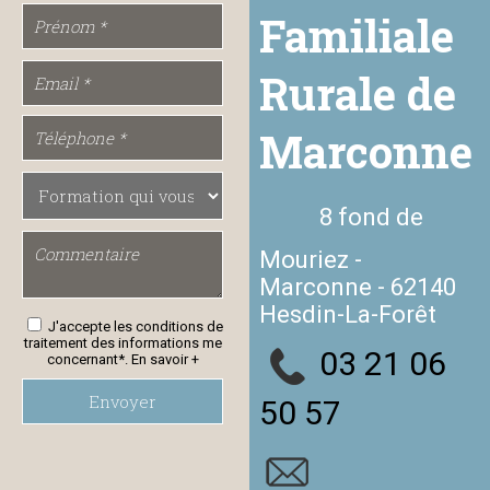
Familiale
Rurale de
Marconne
8 fond de
Mouriez -
Marconne - 62140
Hesdin-La-Forêt
J'accepte les conditions de
traitement des informations me
03 21 06
concernant*.
En savoir +
Envoyer
50 57