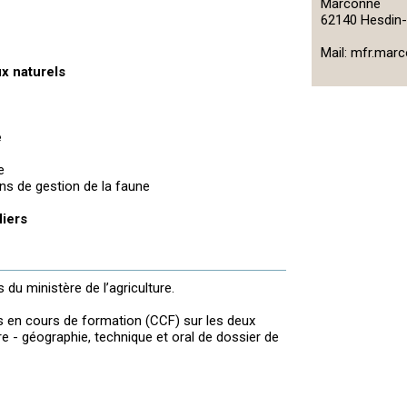
Marconne
62140 Hesdin-
Mail: mfr.mar
x naturels
e
e
ons de gestion de la faune
liers
du ministère de l’agriculture.
s en cours de formation (CCF) sur les deux
re - géographie, technique et oral de dossier de