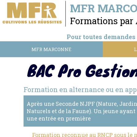
MFR MARC
Formations par 
Pour toutes demandes d
MFR MARCONNE
L
BAC Pro Gestion
Formation en alternance ou en app
Après une Seconde NJPF (Nature, Jardin,
Naturels et de la Faune). Un jeune ayant 
une entrée en première
Formation reconnue au RNCP sous le n°