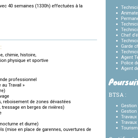
avec 40 semaines (1330h) effectuées à la
Technic
Animate
Permane
Technici
Technici
Chef d’
Technici
:
Garde c
Technici
, chimie, histoire,
Agent Ter
ion physique et sportive
Police d
Agent d
Poursui
onde professionnel
au Travail »
re)
BTSA :
uvage
s, reboisement de zones dévastées
Gestion 
, tressage en berges de rivières)
Gestion 
e
Travaux 
Travaux
nocturne et diurne)
Tourisme
s (mise en place de garennes, ouvertures de