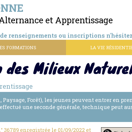
ONNE
Alternance et Apprentissage
e renseignements ou inscriptions n'hésitez 
ES FORMATIONS
LA VIE RÉSIDENTI
 des Milieux Naturel
rentissage
 Paysage, Forêt), les jeunes peuvent entrer en pr
effectué une seconde générale, technique peut auss
 36789 enregistrée le 01/09/2022 et