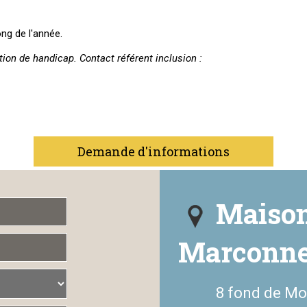
ng de l'année.
ion de handicap. Contact référent inclusion :
Demande d'informations
Maison
Marconn
8 fond de Mo