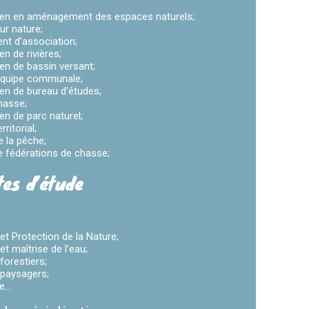
ien en aménagement des espaces naturels;
ur nature;
nt d’association;
en de rivières;
en de bassin versant;
équipe communale;
en de bureau d’études;
hasse;
en de parc naturel;
ritorial;
e la pêche;
e fédérations de chasse;
tes d’étude
et Protection de la Nature;
et maîtrise de l’eau;
forestiers;
 paysagers;
...